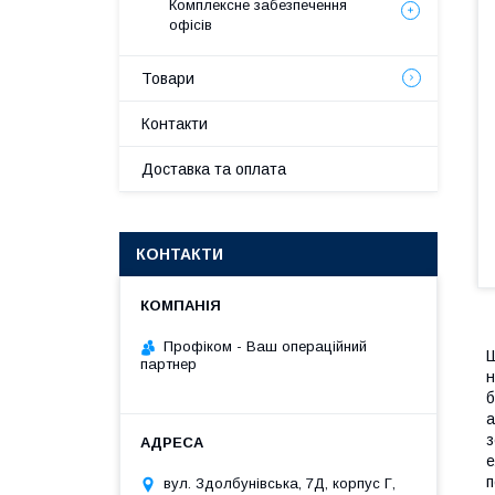
Комплексне забезпечення
офісів
Товари
Контакти
Доставка та оплата
КОНТАКТИ
Профіком - Ваш операційний
Ш
партнер
н
б
а
з
е
п
вул. Здолбунівська, 7Д, корпус Г,