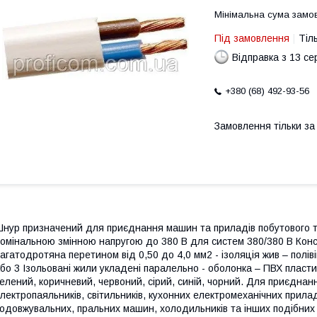
Мінімальна сума замов
Під замовлення
Тіл
Відправка з 13 се
+380 (68) 492-93-56
Замовлення тільки з
нур призначений для приєднання машин та приладів побутового т
омінальною змінною напругою до 380 В для систем 380/380 В Конс
агатодротяна перетином від 0,50 до 4,0 мм2 - ізоляція жив – поліві
бо 3 Ізольовані жили укладені паралельно - оболонка – ПВХ пластик
елений, коричневий, червоний, сірий, синій, чорний. Для приєднання
лектропаяльників, світильників, кухонних електромеханічних прила
одовжувальних, пральних машин, холодильників та інших подібних 