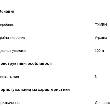
Основні
иробник
ТУМЕН
раїна виробник
Україна
лина в упаковке
100 м
Конструктивні особливості
ількість жил
3
Користувальницькі характеристики
ризначення
Для елек