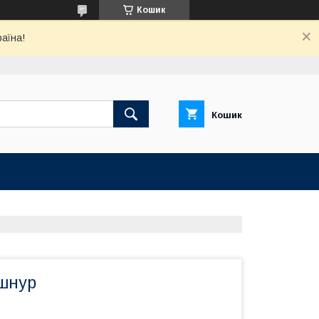
Кошик
раїна!
Кошик
шнур