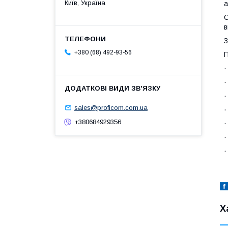
Київ, Україна
а
О
в
З
+380 (68) 492-93-56
П
·
·
·
sales@proficom.com.ua
·
+380684929356
·
·
·
Х