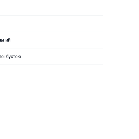
льний
лої бухтою