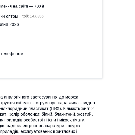
лення на сайті — 700 ₴
ьки оптом
Код:
1-00366
рпня 2026
а телефоном
а аналогічного застосування до мереж
трукція кабелю: - струмопровідна жила – мідна
нілхлоридний пластикат (ПВХ). Кількість жил: 2
ат. Колір оболонки: білий, блакитний, жовтий,
 приладів особистої гігієни і мікроклімату,
дів, радіоелектронної апаратури, шнурів
приладів, експлуатованих в житлових і