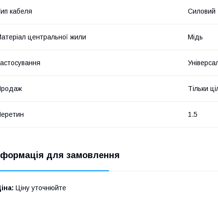
ип кабеля
Силовий
атеріал центральної жили
Мідь
астосування
Універса
Продаж
Тільки ці
Перетин
1.5
нформація для замовлення
іна:
Ціну уточнюйте