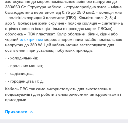
застосування до мереж номінальною змінною напругою до
380/660 Ст. Структура кабелю: - струмопровідна жила – мідна
багатодротяна перетином від 0,75 до 25,0 мм2. - ізоляція жив
– полівінілхлоридний пластикат (ПВХ). Кількість жил: 2; 3; 4
або 5. Ізольовані жили скручені - поясна ізоляція – синтетична
стрічка (поясна ізоляція тільки в проводах марки ПВСмп) -
оболонка – ПВХ пластикат. Колір оболонки: білий, сірий або
чорний
електричних
мереж з перемінним та/або номінальною
напругою до 380 W. Цей кабель можна застосовувати для
освітлення і при установці побутових приладів:
· - холодильників;
· - пральних машин;
· - садівництва;
· - городництва і т. д.
Кабель ПВС так само використовують для виготовлення
подовжувачів і для роботи з електрическими интсрументами і
приладами.
Приховати