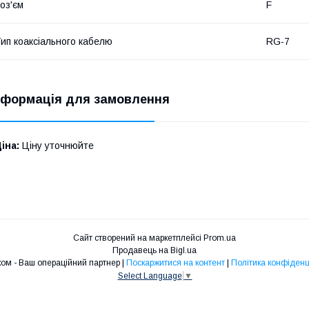
оз'єм
F
ип коаксіального кабелю
RG-7
нформація для замовлення
іна:
Ціну уточнюйте
Сайт створений на маркетплейсі
Prom.ua
Продавець на Bigl.ua
Профіком - Ваш операційний партнер |
Поскаржитися на контент
|
Політика конфіденц
Select Language
▼