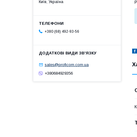
Київ, Україна
Р
+380 (68) 492-93-56
Х
sales@proficom.com.ua
+380684929356
К