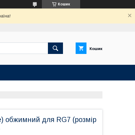
Кошик
раїна!
Кошик
e) обжимний для RG7 (розмір
)