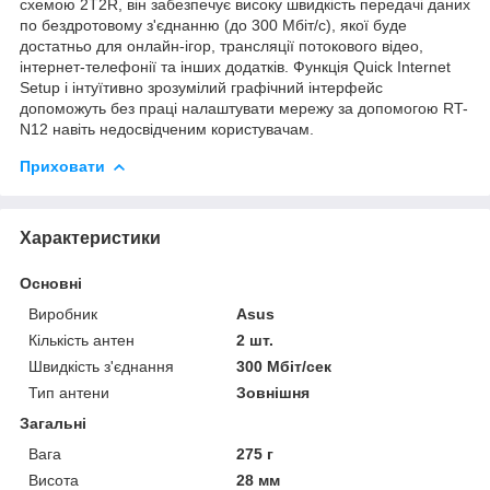
схемою 2T2R, він забезпечує високу швидкість передачі даних
по бездротовому з'єднанню (до 300 Мбіт/с), якої буде
достатньо для онлайн-ігор, трансляції потокового відео,
інтернет-телефонії та інших додатків. Функція Quick Internet
Setup і інтуїтивно зрозумілий графічний інтерфейс
допоможуть без праці налаштувати мережу за допомогою RT-
N12 навіть недосвідченим користувачам.
Приховати
Характеристики
Основні
Виробник
Asus
Кількість антен
2 шт.
Швидкість з'єднання
300 Мбіт/сек
Тип антени
Зовнішня
Загальні
Вага
275 г
Висота
28 мм