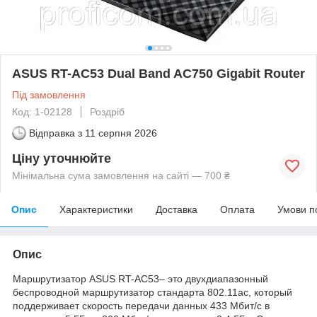
ASUS RT-AC53 Dual Band AC750 Gigabit Router
Під замовлення
Код: 1-02128
Роздріб
Відправка з
11 серпня 2026
Ціну уточнюйте
Мінімальна сума замовлення на сайті — 700 ₴
Опис
Характеристики
Доставка
Оплата
Умови п
Опис
Маршрутизатор ASUS RT-AC53– это двухдиапазонный
беспроводной маршрутизатор стандарта 802.11ac, который
поддерживает скорость передачи данных 433 Мбит/с в