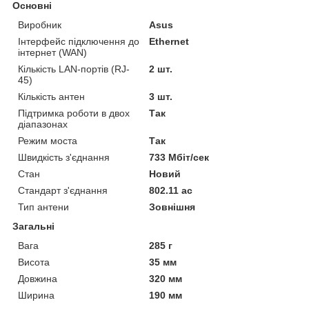
Основні
Виробник
Asus
Інтерфейс підключення до
Ethernet
інтернет (WAN)
Кількість LAN-портів (RJ-
2 шт.
45)
Кількість антен
3 шт.
Підтримка роботи в двох
Так
діапазонах
Режим моста
Так
Швидкість з'єднання
733 Мбіт/сек
Стан
Новий
Стандарт з'єднання
802.11 ac
Тип антени
Зовнішня
Загальні
Вага
285 г
Висота
35 мм
Довжина
320 мм
Ширина
190 мм