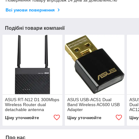
Всі умови повернення
Подібні товари компанії
ASUS RT-N12 D1 300Mbps
ASUS USB-AC51 Dual
ASU
Wireless Router dual
Band Wireless AC600 USB
Dual
detachable antenna
Adapter
AC12
Ціну уточнюйте
Ціну уточнюйте
Цін
Про нас