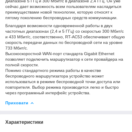
диапазоне 5 ГГц и 300 Мбит/с в диапазоне 2,4 ГГц. Он уже
сейчас дает возможность всем пользователям насладиться
преимуществами новой технологии, которую относят к
пятому поколению беспроводных средств коммуникации.
Благодаря возможности одновременной работы в двух
частотных диапазонах (2,4 и 5 ГГц) со скоростью 300 Мбит/с
и 433 Мбит/с, соответственно, RT-AC53 обеспечивает общую
скорость передачи данных по беспроводной сети на уровне
733 Мбит/с.
Высокоскоростной WAN-порт стандарта Gigabit Ethernet
позволяет подключить маршрутизатор к сети провайдера на
полной скорости.
Помимо стандартного режима работы в качестве
беспроводного маршрутизатора устройство может
использоваться в режиме беспроводной точки доступа или
повторителя. Выбор режима производится легко и быстро
через программный интерфейс устройства.
Приховати
Характеристики