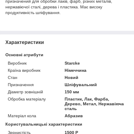
призначений
для
обробки
лаків
,
фарб
,
різних
металів
,
нержавіючої
сталі
,
дерева
і пластика.
Має
високу
продуктивність
шліфування.
Характеристики
Основні атрибути
Виробник
Starcke
Країна виробник
Німеччина
Стан
Новий
Призначення
Шліфувальний
Діаметр зовнішній
150 мм
Обробка матеріалу
Пластик, Лак, Фарба,
Дерево, Метал, Нержавіюча
сталь
Матеріал кола
Абразив
Користувальницькі характеристики
Зернистість
1500 Р