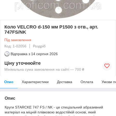
Коло VELCRO d-150 мм Р1500 з отв., арт.
747FS/NK
Під замовлення
Код: 1-02056
Роздріб
Відправка з
14 серпня 2026
Ціну уточнюйте
Мінімальна сума замовлення на сайті — 700 ₴
Опис
Характеристики
Доставка
Оплата
Умови п
Опис
Круги
STARCKE
747
FS
/
NK
- це спеціальний
абразивний
матеріал
на міцній
плівковою
водостійкій
основі,
який