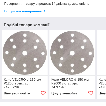
Повернення товару впродовж 14 днів за домовленістю
Всі умови повернення
Подібні товари компанії
Коло VELCRO d-150 мм
Коло VELCRO d-150 мм
Кол
Р1200 з отв., арт.
Р2000 з отв., арт.
Р250
747FS/NK
747FS/NK
747
Ціну уточнюйте
Ціну уточнюйте
Цін