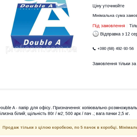
Ціну уточнюйте
Мінімальна сума замов
Під замовлення
Тіл
Відправка з 12 се
+380 (68) 492-93-56
Замовлення тільки з
ouble A
- папір
для офісу.
Призначення:
копіювально-
розмножуваль
ілизна
білий
;
щільність
80г /
м2;
500 арк
/
пач
.;
вага
пачки
2,5 кг
.
Продаж тільки з цілою коробкою, по 5 пачок в коробці. Мінімал