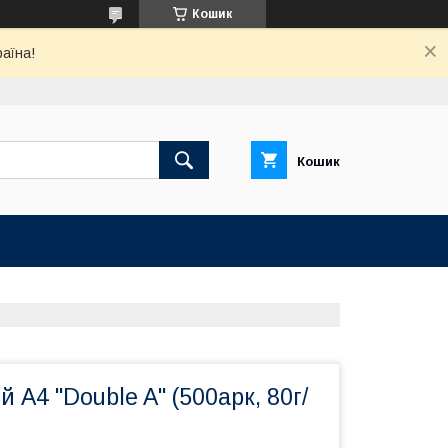
Кошик
раїна!
Кошик
 А4 "Double A" (500арк, 80г/