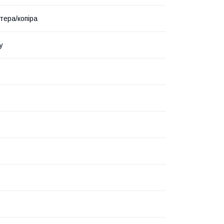
тера/копіра
у