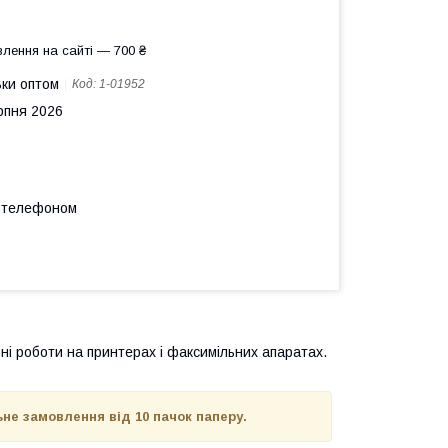
лення на сайті — 700 ₴
ьки оптом
Код:
1-01952
рпня 2026
а телефоном
ні
роботи
на принтерах
і
факсимільних
апаратах.
ьне замовлення від 10 пачок паперу.