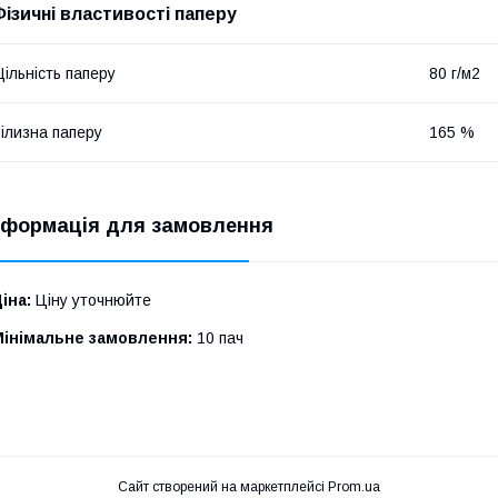
Фізичні властивості паперу
ільність паперу
80 г/м2
ілизна паперу
165 %
нформація для замовлення
іна:
Ціну уточнюйте
Мінімальне замовлення:
10 пач
Сайт створений на маркетплейсі
Prom.ua