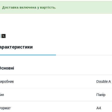
Доставка включена у вартість.
арактеристики
Основні
иробник
Double A
ип
Папір
Формат
A4