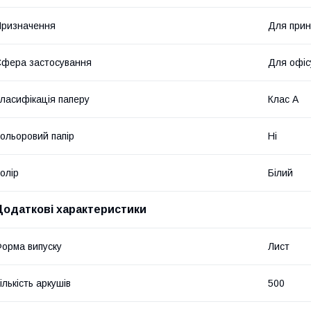
ризначення
Для прин
фера застосування
Для офіс
ласифікація паперу
Клас А
ольоровий папір
Ні
олір
Білий
Додаткові характеристики
орма випуску
Лист
ількість аркушів
500