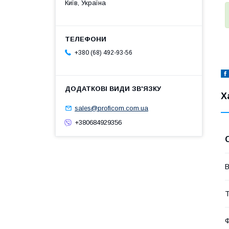
Київ, Україна
+380 (68) 492-93-56
Х
sales@proficom.com.ua
+380684929356
В
Т