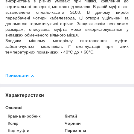
використана в різних умовах: при підвісі, кріплення до
вертикальної поверхні, монтаж під землею. В даній муфті вже
встановлена сплайс-касета S108. В даному виробі
передбачені чотири кабелеввода, ці отвори ущільнені за
допомогою герметизуючої стрічки. Завдяки своїм невеликим
розмірам, описувана муфта може використовуватися у
випадках обмеженого вільного місця.
Завдяки міцному матеріалу виготовлення муфти,
забезпечується можливість її експлуатації при таких
температурних показниках: - 40°С до + 60°С.
Приховати
Характеристики
Основні
Країна виробник
Китай
Колір
Чорний
Вид муфти
Перехідна