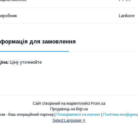
иробник
Lankore
нформація для замовлення
іна:
Ціну уточнюйте
Сайт створений на маркетплейсі
Prom.ua
Продавець на Bigl.ua
Профіком - Ваш операційний партнер |
Поскаржитися на контент
|
Політика конфіденц
Select Language
▼