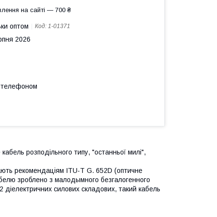
лення на сайті — 700 ₴
ьки оптом
Код:
1-01371
рпня 2026
а телефоном
абель розподільного типу, "останньої милі",
дають рекомендаціям ITU-T G. 652D (оптичне
абелю зроблено з малодымного безгалогенного
 2 діелектричних силових складових, такий кабель