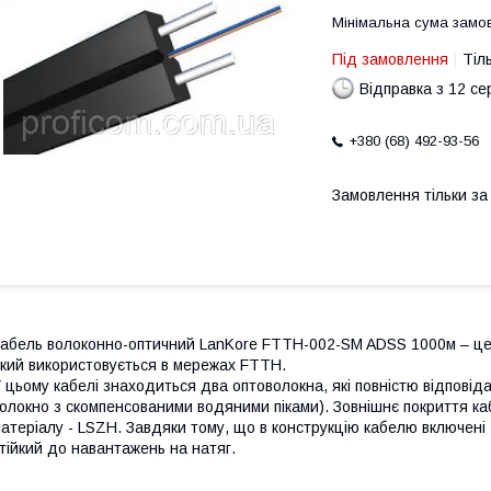
Мінімальна сума замов
Під замовлення
Тіл
Відправка з 12 се
+380 (68) 492-93-56
Замовлення тільки з
абель волоконно-оптичний LanKore FTTH-002-SM ADSS 1000м – це к
кий використовується в мережах FTTH.
 цьому кабелі знаходиться два оптоволокна, які повністю відпові
олокно з скомпенсованими водяними піками). Зовнішнє покриття к
атеріалу - LSZH. Завдяки тому, що в конструкцію кабелю включені
тійкий до навантажень на натяг.