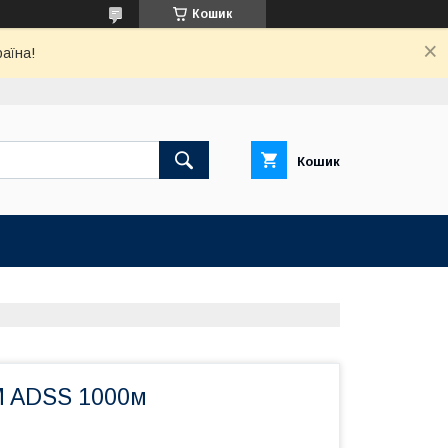
Кошик
раїна!
Кошик
M ADSS 1000м