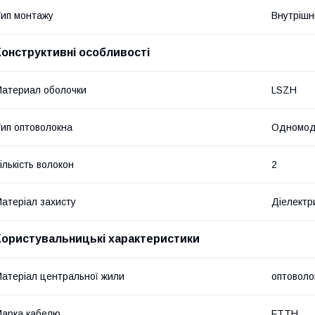
ип монтажу
Внутрішн
Конструктивні особливості
атериал оболочки
LSZH
ип оптоволокна
Одномод
ількість волокон
2
атеріал захисту
Діелектр
Користувальницькі характеристики
атеріал центральної жили
оптоволо
арка кабелю
FTTH