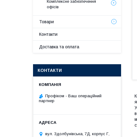
Комплексне забезпечення
офісів
Товари
Контакти
Доставка та оплата
КОНТАКТИ
Профіком - Ваш операційний
К
партнер
я
У
в
м
с
вул. Здолбунівська, 7Д, корпус Г,