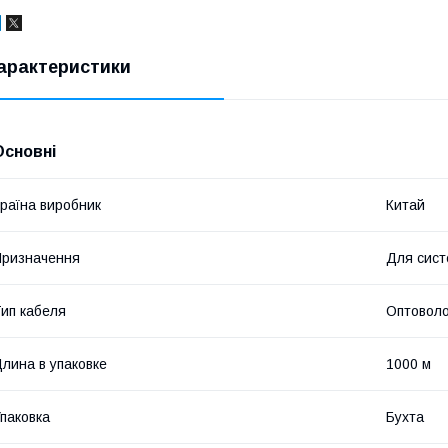
арактеристики
Основні
раїна виробник
Китай
ризначення
Для сист
ип кабеля
Оптовол
лина в упаковке
1000 м
паковка
Бухта