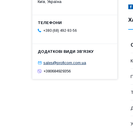
Київ, Україна
Х
+380 (68) 492-93-56
К
sales@proficom.com.ua
+380684929356
П
Т
Д
У