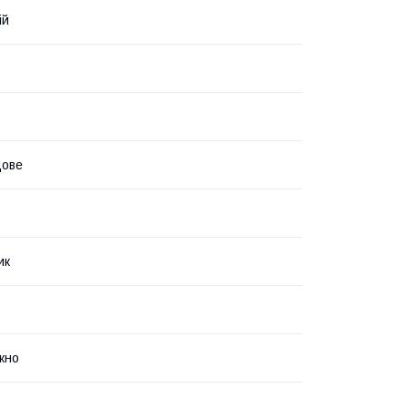
ій
ове
ик
кно