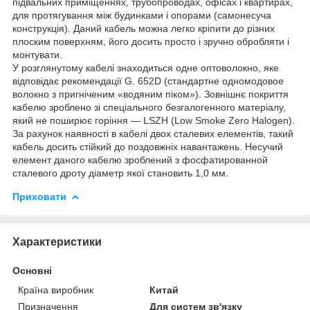
підвальних приміщеннях, трубопроводах, офісах і квартирах,
для протягування між будинками і опорами (самонесуча
конструкція). Даний кабель можна легко кріпити до різних
плоским поверхням, його досить просто і зручно обробляти і
монтувати.
У розглянутому кабелі знаходиться одне оптоволокно, яке
відповідає рекомендації G. 652D (стандартне одномодовое
волокно з пригніченим «водяним піком»). Зовнішнє покриття
кабелю зроблено зі спеціального безгалогенного матеріалу,
який не поширює горіння — LSZH (Low Smoke Zero Halogen).
За рахунок наявності в кабелі двох сталевих елементів, такий
кабель досить стійкий до поздовжніх навантажень. Несучий
елемент даного кабелю зроблений з фосфатированной
сталевого дроту діаметр якої становить 1,0 мм.
Приховати
Характеристики
Основні
Країна виробник
Китай
Призначення
Для систем зв'язку