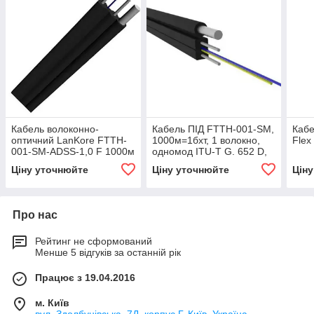
Кабель волоконно-
Кабель ПІД FTTH-001-SM,
Каб
оптичний LanKore FTTH-
1000м=1бхт, 1 волокно,
Flex
001-SM-ADSS-1,0 F 1000м
одномод ITU-T G. 652 D,
зовнішня оболонка –
Ціну уточнюйте
Ціну уточнюйте
Цін
LSZH
Про нас
Рейтинг не сформований
Менше 5 відгуків за останній рік
Працює з 19.04.2016
м. Київ