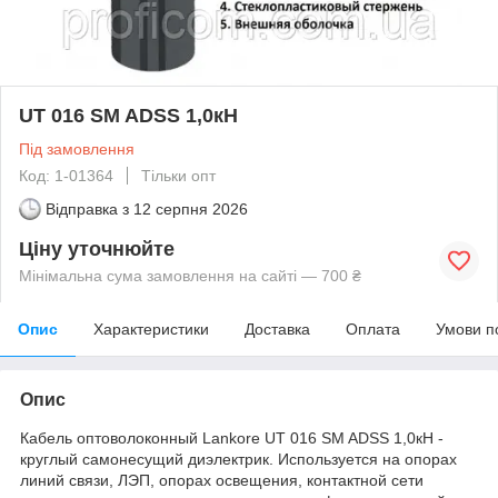
UT 016 SM ADSS 1,0кН
Під замовлення
Код: 1-01364
Тільки опт
Відправка з
12 серпня 2026
Ціну уточнюйте
Мінімальна сума замовлення на сайті — 700 ₴
Опис
Характеристики
Доставка
Оплата
Умови п
Опис
Кабель оптоволоконный Lankore UT 016 SM ADSS 1,0кН -
круглый самонесущий диэлектрик. Используется на опорах
линий связи, ЛЭП, опорах освещения, контактной сети