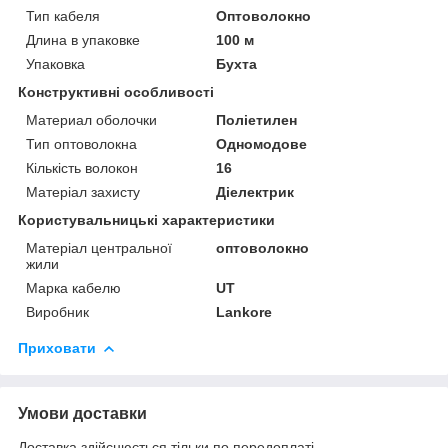
Тип кабеля
Оптоволокно
Длина в упаковке
100 м
Упаковка
Бухта
Конструктивні особливості
Материал оболочки
Поліетилен
Тип оптоволокна
Одномодове
Кількість волокон
16
Матеріал захисту
Діелектрик
Користувальницькі характеристики
Матеріал центральної
оптоволокно
жили
Марка кабелю
UT
Виробник
Lankore
Приховати
Умови доставки
Доставка здійснюється тільки по передоплаті.