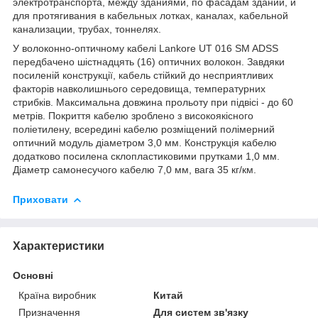
электротранспорта, между зданиями, по фасадам зданий, и
для протягивания в кабельных лотках, каналах, кабельной
канализации, трубах, тоннелях.
У волоконно-оптичному кабелі Lankore UT 016 SM ADSS
передбачено шістнадцять (16) оптичних волокон. Завдяки
посиленій конструкції, кабель стійкий до несприятливих
факторів навколишнього середовища, температурних
стрибків. Максимальна довжина прольоту при підвісі - до 60
метрів. Покриття кабелю зроблено з високоякісного
поліетилену, всередині кабелю розміщений полімерний
оптичний модуль діаметром 3,0 мм. Конструкція кабелю
додатково посилена склопластиковими прутками 1,0 мм.
Діаметр самонесучого кабелю 7,0 мм, вага 35 кг/км.
Приховати
Характеристики
Основні
Країна виробник
Китай
Призначення
Для систем зв'язку