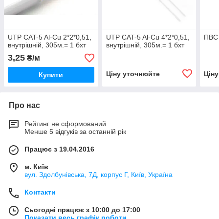
UTP CAT-5 Al-Cu 2*2*0,51,
UTP CAT-5 Al-Cu 4*2*0,51,
ПВС 
внутрішній, 305м.= 1 бхт
внутрішній, 305м.= 1 бхт
3,25
₴/м
Ціну уточнюйте
Цін
Купити
Про нас
Рейтинг не сформований
Менше 5 відгуків за останній рік
Працює з 19.04.2016
м. Київ
вул. Здолбунівська, 7Д, корпус Г, Київ, Україна
Контакти
Сьогодні працює з 10:00 до 17:00
Показати весь графік роботи