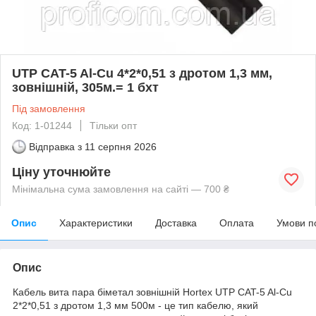
UTP CAT-5 Al-Cu 4*2*0,51 з дротом 1,3 мм,
зовнішній, 305м.= 1 бхт
Під замовлення
Код: 1-01244
Тільки опт
Відправка з
11 серпня 2026
Ціну уточнюйте
Мінімальна сума замовлення на сайті — 700 ₴
Опис
Характеристики
Доставка
Оплата
Умови п
Опис
Кабель вита пара біметал зовнішній Hortex UTP CAT-5 Al-Cu
2*2*0,51 з дротом 1,3 мм 500м - це тип кабелю, який