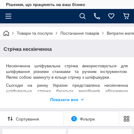
Рішення, що працюють на ваш бізнес
Товари та послуги
Постачання товарів
Витратні мат
Стрічка нескінченна
Нескінченна шліфувальна стрічка використовується для
шліфування різними станками та ручним інструментом.
Являє собою замкнуту в кільце стрічку з шліфшкурки.
Сьогодні на ринку України представлена нескінченна
шліфувальна стрічка багатьох виробників абразивних
матеріалів. При виборі слід в першу чергу правильно вибрати
Показати все
матеріал стрічки в залежності від мети застосування.
Нескінченна шліфувальна стрічка може мати різну відстань
між абразивними зернами. Цей параметр визначається
Сортування
0
Фільтри
щільністю насипання.
Шліфування відбувається за рахунок роботи абразивних