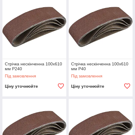
зерен закріплених на шліфувальної стрічки. Матеріал
абразивних зерен має різні характеристики твердості і по-
різному поводиться в процесі роботи.
Стрічка нескінченна 100х610
Стрічка нескінченна 100х610
мм P240
мм P40
Під замовлення
Під замовлення
Ціну уточнюйте
Ціну уточнюйте